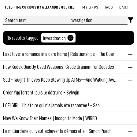
FULL-TIME CURIOUS BY ALEXANDRE MOURIEC
MY LINKS
TAGS
DAILY
16 results tagged
investigation
Last love: a romance in a care home | Relationships - The Guardian
investigation
story
How Kodak Quietly Used Weapons-Grade Uranium for Decades
Love is still happening in a care home, and this article is showing it
investigation
Self-Taught Thieves Keep Blowing Up ATMs—And Walking Away With Millions | GQ
really well
Permalink
July 10, 2026 at 3:15:31 PM GMT+2
investigation
Créer YggTorrent, puis le détruire - Sylvqin
Permalink
July 10, 2026 at 3:16:43 PM GMT+2
Permalink
July 10, 2026 at 3:14:45 PM GMT+2
video
investigation
torrent
LOFI GIRL : l'histoire qui n'a jamais été racontée ! - Seb
Encore une vidéo de qualité de Sylvqin et son équipe ! Pour aller
video
investigation
Now We Know Their Names | Incognito Mode | WIRED
plus loin que ce précédent lien partagé
J'étais curieux de connaître les coulisses de la Lofi Girl, et ça fait
https://links.alexandremouriec.com/shaare/V52OSg
investigation
tech
usa
Le milliardaire qui veut achever la démocratie - Simon Puech
plaisir de savoir que les créateurs font tout pour aider les artistes