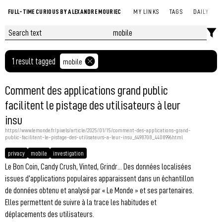
FULL-TIME CURIOUS BY ALEXANDRE MOURIEC
MY LINKS
TAGS
DAILY
1 result tagged
mobile
Comment des applications grand public
facilitent le pistage des utilisateurs à leur
insu
https://www.lemonde.fr/pixels/article/2025/01/15/comment-des-applications-grand-
public-facilitent-le-pistage-des-utilisateurs-a-leur-insu_6498708_4408996.html
privacy
mobile
investigation
Le Bon Coin, Candy Crush, Vinted, Grindr… Des données localisées
issues d’applications populaires apparaissent dans un échantillon
de données obtenu et analysé par « Le Monde » et ses partenaires.
Elles permettent de suivre à la trace les habitudes et
déplacements des utilisateurs.