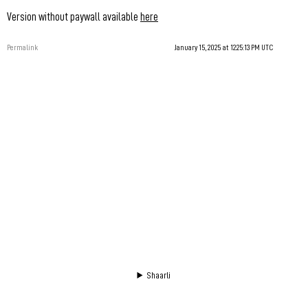
Version without paywall available
here
Permalink
January 15, 2025 at 12:25:13 PM UTC
Shaarli