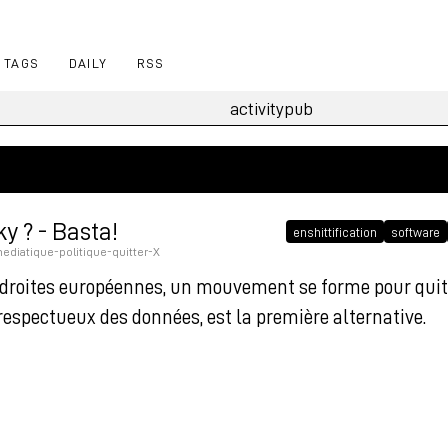
TAGS
DAILY
RSS
y ? - Basta!
enshittification
software
diatique-politique-quitter-X
 droites européennes, un mouvement se forme pour quit
 respectueux des données, est la première alternative.