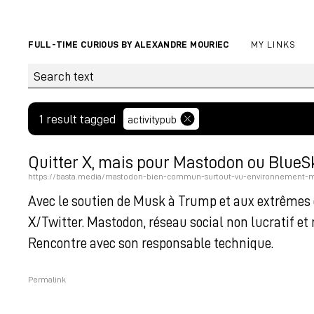
FULL-TIME CURIOUS BY ALEXANDRE MOURIEC
MY LINKS
1 result tagged
activitypub
Quitter X, mais pour Mastodon ou BlueSk
https://basta.media/mastodon-bien-commun-surtout-vu-environnement-me
Avec le soutien de Musk à Trump et aux extrêmes
X/Twitter. Mastodon, réseau social non lucratif et
Rencontre avec son responsable technique.
Permalink