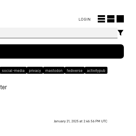
LOGIN
social-media
privacy
mastodon
fediverse
activitypub
ter
January 21, 2025 at 2:46:56 PM UTC