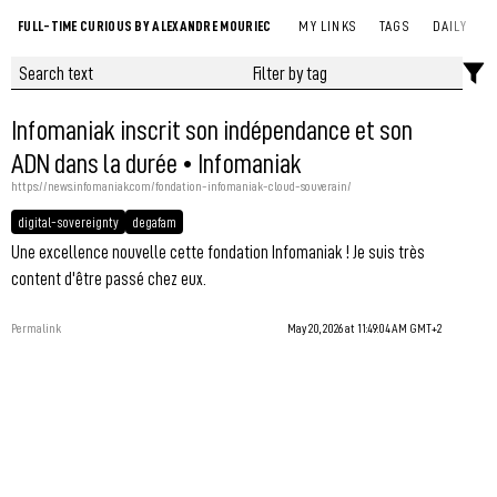
FULL-TIME CURIOUS BY ALEXANDRE MOURIEC
MY LINKS
TAGS
DAILY
Infomaniak inscrit son indépendance et son
ADN dans la durée • Infomaniak
https://news.infomaniak.com/fondation-infomaniak-cloud-souverain/
digital-sovereignty
degafam
Une excellence nouvelle cette fondation Infomaniak ! Je suis très
content d'être passé chez eux.
Permalink
May 20, 2026 at 11:49:04 AM GMT+2