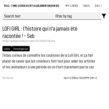
FULL-TIME CURIOUS BY ALEXANDRE MOURIEC
MY LINKS
TAGS
DAILY
LOFI GIRL : l'histoire qui n'a jamais été
racontée ! - Seb
https://www.youtube.com/watch?v=HDxUFtOezUw
video
investigation
J'étais curieux de connaître les coulisses de la Lofi Girl, et ça fait
plaisir de savoir que les créateurs font tout pour aider les artistes
et les animateurs à une période où ce n'est clairement pas le cas
Permalink
April 3, 2026 at 12:24:39 PM GMT+2